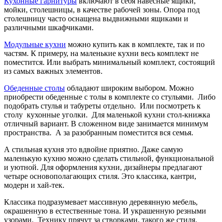
Кухонные гарнитуры
включают в себя навесные ящики,
мойки, столешницы, в качестве рабочей зоны. Опора под
столешницу часто оснащена выдвижными ящиками и
различными шкафчиками.
Модульные кухни
можно купить как в комплекте, так и по
частям. К примеру, на маленькие кухни весь комплект не
поместится. Или выбрать минимальный комплект, состоящий
из самых важных элементов.
Обеденные столы
обладают широким выбором. Можно
приобрести обеденные с толы в комплекте со стульями. Либо
подобрать стулья и табуреты отдельно. Или посмотреть к
столу кухонные уголки. Для маленькой кухни стол-книжка
отличный вариант. В сложенном виде занимается минимум
пространства. А за разобранным поместится вся семья.
А стильная кухня это вдвойне приятно. Даже самую
маленькую кухню можно сделать стильной, функциональной
и уютной. Для оформления кухни, дизайнеры предлагают
четыре основополагающих стиля. Это классика, кантри,
модерн и хай-тек.
Классика подразумевает массивную деревянную мебель,
окрашенную в естественные тона. И украшенную резными
узорами. Технику прячут за створками, такого же стиля.