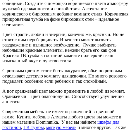
солидный. Создайте с помощью коричневого цвета атмосферу
мужской сдержанности и спокойствия. А сочетание
коричневого с бирюзовым добавит комнате стиля. Коричневая
прикроватная тумба на фоне бирюзовых стен – идеальное
сочетание.
Цвет страсти, любви и энергии, конечно же, красный. Но не
стоит с ним перебарщивать. Иначе это может вызвать
раздражение и излишнее возбуждение. Лучше выбирать
небольшие красные элементы, нежели брать его как фон.
Красная ТВ-тумба в гостиной комнате подчеркнёт ваш
изысканный вкус и чувство стиля.
С розовым цветом стоит быть аккуратнее, обычно розовым
отделывает детскую комнату для девочки. Но много розового
подавляет, особенно если ребенок и так спокойный.
А вот оранжевый цвет можно применить в любой из комнат.
Оранжевый - цвет благополучия. Способствует улучшению
аппетита.
Современная мебель не имеет ограничений в цветовой
гамме. Купить мебель в Алматы любого цвета вы можете в
нашем магазине Domimnika. У нас вы найдете
шкафы для
гостиной
,
ТВ-тумбы
,
мягкую мебель
и многое другое. Так же