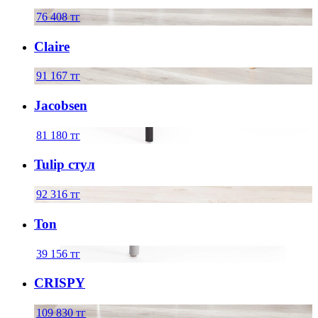
76 408
тг
Claire
91 167
тг
Jacobsen
81 180
тг
Tulip стул
92 316
тг
Ton
39 156
тг
CRISPY
109 830
тг