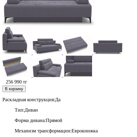
256 990
тг
В корзину
Раскладная конструкция:Да
Тип:Диван
Форма дивана:П
рямой
Механизм трансформации:Е
врокнижка