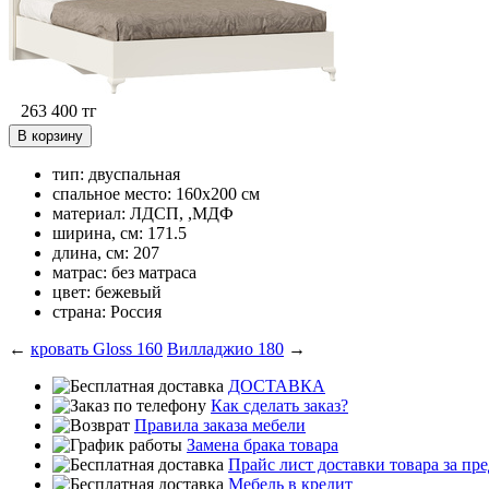
263 400
тг
В корзину
тип: двуспальная
спальное место: 160x200 см
материал: ЛДСП, ,МДФ
ширина, см: 171.5
длина, см: 207
матрас: без матраса
цвет: бежевый
страна: Россия
←
кровать Gloss 160
Вилладжио 180
→
ДОСТАВКА
Как сделать заказ?
Правила заказа мебели
Замена брака товара
Прайс лист доставки товара за п
Мебель в кредит