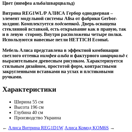
Цвет (нимфеа альба/шварцвальд)
Витрина REG1WL/P АЛИСА Гербор
однодверная –
элемент модульной системы
Alisa
от фабрики Gerbor-
холдинг. Комплектуется
подсветкой
. Дверь оснащена
стеклянной вставкой, есть открывание как в правую, так
и в левую сторону. Внутри расположены четыре полки.
Используются навесные петли HETTICH Ecomat.
Мебель Алиса представлена в эффектной комбинации
светлого оттенка
нимфея альба
и фактурного
шварцвальд
с
выразительным древесным рисунком. Характеризуется
стильным дизайном, простотой форм, контрастными
закругленными вставками на углах и плстиковыми
ручками.
Характеристики
Ширина
55 см
Высота
196 см
Глубина
40 см
Производство
Украина
←
Алиса Витрина REG1D1W
Алиса Комод KOM6S
→