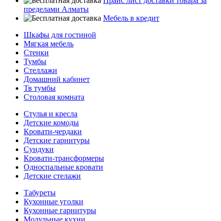
Прайс лист доставки товара за
пределами Алматы
Мебель в кредит
Шкафы для гостиной
Мягкая мебель
Стенки
Тумбы
Стеллажи
Домашний кабинет
Тв тумбы
Столовая комната
Стулья и кресла
Детские комоды
Кровати-чердаки
Детские гарнитуры
Сундуки
Кровати-трансформеры
Односпальные кровати
Детские стелажи
Табуреты
Кухонные уголки
Кухонные гарнитуры
Модульные кухни