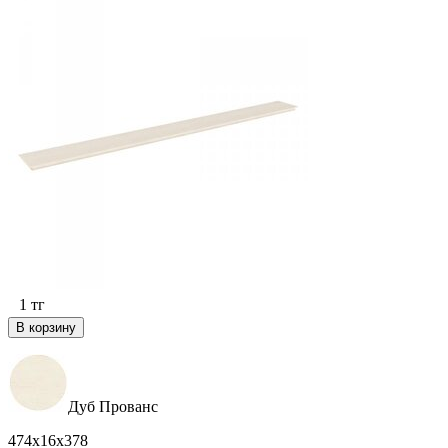
1
тг
В корзину
Дуб Прованс
474х16х378