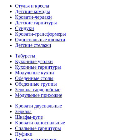
Стулья и кресла
Детские комоды
Кровати-чердаки
Детские гарнитуры
Сундуки
Кровати-трансформеры
Односпальные кровати
Детские стелажи
Табуреты
Кухонные уголки
Кухонные гарнитуры
Модульные кухни
Обеденные столы
Обеденные группы
Зеркала гардеробные
Модульные прихожие
Кровати двуспальные
Зеркала
Шкафы-купе
Кровати односпальные
Спальные гарнитуры
Пуфики
Туалетные столики