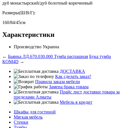
дуб монастырский/дуб болотный коричневый
Размеры(Ш/В/Г):
160/84/45см
Характеристики
Производство
Украина
←
Бьянка ЛД.670.030.000 Тумба распашная
Бука тумба
КОМ4D
→
ДОСТАВКА
Как сделать заказ?
Правила заказа мебели
Замена брака товара
Прайс лист доставки товара за
пределами Алматы
Мебель в кредит
Шкафы для гостиной
Мягкая мебель
Стенки
Тумбы