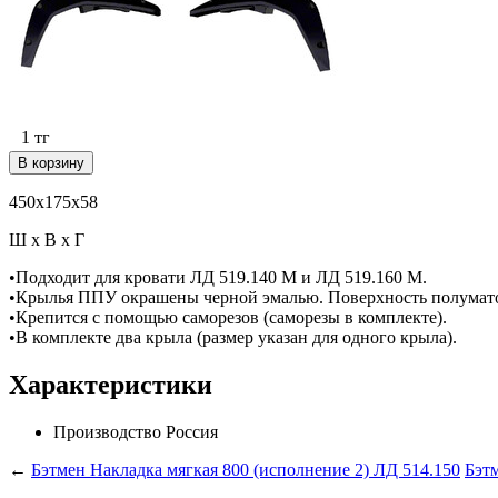
1
тг
В корзину
450х175х58
Ш х В х Г
•Подходит для кровати ЛД 519.140 М и ЛД 519.160 М.
•Крылья ППУ окрашены черной эмалью. Поверхность полумато
•Крепится с помощью саморезов (саморезы в комплекте).
•В комплекте два крыла (размер указан для одного крыла).
Характеристики
Производство
Россия
←
Бэтмен Накладка мягкая 800 (исполнение 2) ЛД 514.150
Бэтм