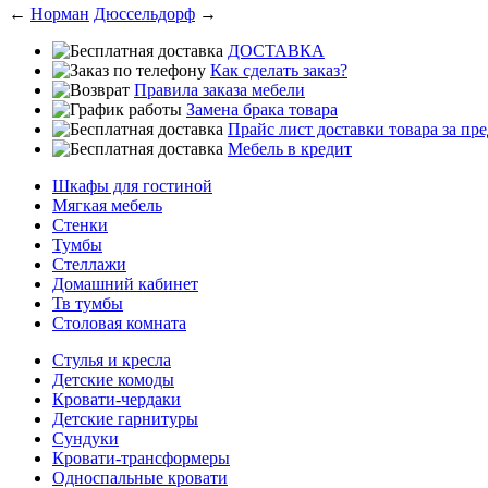
←
Норман
Дюссельдорф
→
ДОСТАВКА
Как сделать заказ?
Правила заказа мебели
Замена брака товара
Прайс лист доставки товара за п
Мебель в кредит
Шкафы для гостиной
Мягкая мебель
Стенки
Тумбы
Стеллажи
Домашний кабинет
Тв тумбы
Столовая комната
Стулья и кресла
Детские комоды
Кровати-чердаки
Детские гарнитуры
Сундуки
Кровати-трансформеры
Односпальные кровати