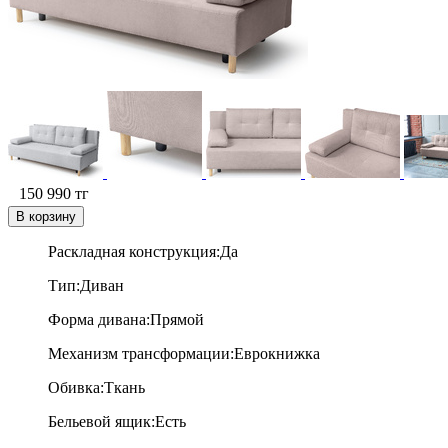
150 990
тг
В корзину
Раскладная конструкция:Да
Тип:Диван
Форма дивана:Прямой
Механизм трансформации:Е
врокнижка
Обивка:Ткань
Бельевой ящик:Есть