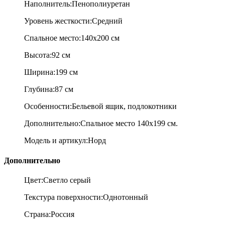
Наполнитель:П
енополиуретан
Уровень жесткости:С
редний
Спальное место:
140x200 см
Высота:92 см
Ширина:199 см
Глубина:87 см
Особенности:Б
ельевой ящик, подлокотники
Дополнительно:
Спальное место 140х199 см.
Модель и артикул:
Норд
Дополнительно
Цвет:С
ветло серый
Текстура поверхности:О
днотонный
Страна:
Россия