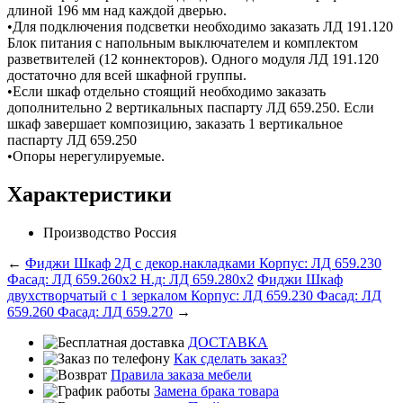
длиной 196 мм над каждой дверью.
•Для подключения подсветки необходимо заказать ЛД 191.120
Блок питания с напольным выключателем и комплектом
разветвителей (12 коннекторов). Одного модуля ЛД 191.120
достаточно для всей шкафной группы.
•Если шкаф отдельно стоящий необходимо заказать
дополнительно 2 вертикальных паспарту ЛД 659.250. Если
шкаф завершает композицию, заказать 1 вертикальное
паспарту ЛД 659.250
•Опоры нерегулируемые.
Характеристики
Производство
Россия
←
Фиджи Шкаф 2Д с декор.накладками Корпус: ЛД 659.230
Фасад: ЛД 659.260х2 Н.д: ЛД 659.280х2
Фиджи Шкаф
двухстворчатый с 1 зеркалом Корпус: ЛД 659.230 Фасад: ЛД
659.260 Фасад: ЛД 659.270
→
ДОСТАВКА
Как сделать заказ?
Правила заказа мебели
Замена брака товара