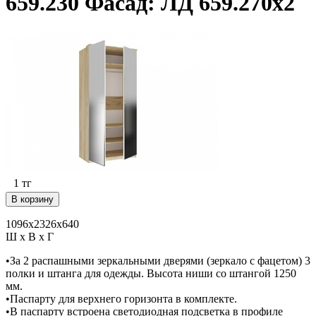
659.230 Фасад: ЛД 659.270х2
1
тг
В корзину
1096х2326х640
Ш х В х Г
•За 2 распашными зеркальными дверями (зеркало с фацетом) 3
полки и штанга для одежды. Высота ниши со штангой 1250
мм.
•Паспарту для верхнего горизонта в комплекте.
•В паспарту встроена светодиодная подсветка в профиле