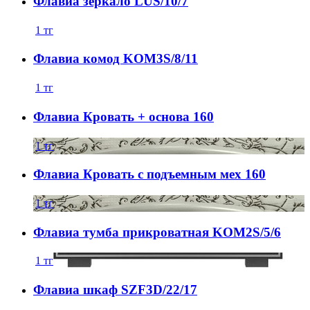
Флавиа зеркало LUS/10/7
1
тг
Флавиа комод KOM3S/8/11
1
тг
Флавиа Кровать + основа 160
1
тг
Флавиа Кровать с подъемным мех 160
1
тг
Флавиа тумба прикроватная KOM2S/5/6
1
тг
Флавиа шкаф SZF3D/22/17