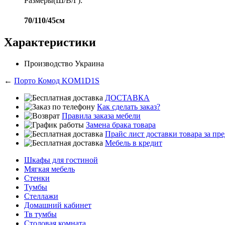
Размеры(Ш/В/Г):
70/110/45см
Характеристики
Производство
Украина
←
Порто Комод KOM1D1S
ДОСТАВКА
Как сделать заказ?
Правила заказа мебели
Замена брака товара
Прайс лист доставки товара за п
Мебель в кредит
Шкафы для гостиной
Мягкая мебель
Стенки
Тумбы
Стеллажи
Домашний кабинет
Тв тумбы
Столовая комната