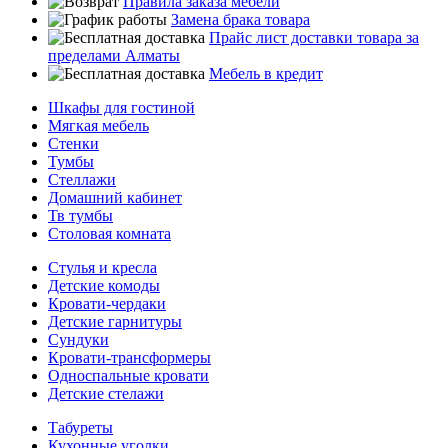
Правила заказа мебели
Замена брака товара
Прайс лист доставки товара за
пределами Алматы
Мебель в кредит
Шкафы для гостиной
Мягкая мебель
Стенки
Тумбы
Стеллажи
Домашний кабинет
Тв тумбы
Столовая комната
Стулья и кресла
Детские комоды
Кровати-чердаки
Детские гарнитуры
Сундуки
Кровати-трансформеры
Односпальные кровати
Детские стелажи
Табуреты
Кухонные уголки