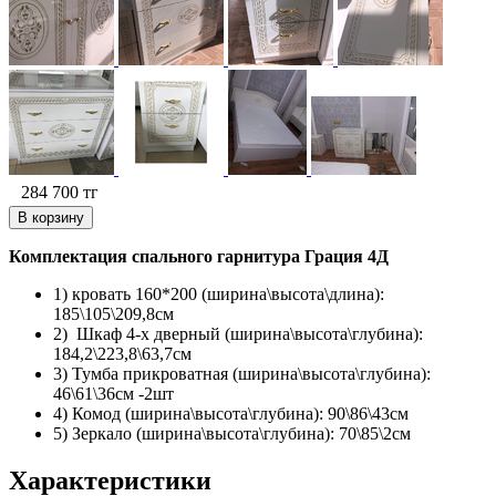
284 700
тг
В корзину
Комплектация спального гарнитура Грация 4Д
1) кровать 160*200 (ширина\высота\длина):
185\105\209,8см
2) Шкаф 4-х дверный (ширина\высота\глубина):
184,2\223,8\63,7см
3) Тумба прикроватная (ширина\высота\глубина):
46\61\36см -2шт
4) Комод (ширина\высота\глубина): 90\86\43см
5) Зеркало (ширина\высота\глубина): 70\85\2см
Характеристики