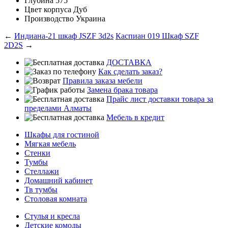
Глубина
575
Цвет корпуса
Дуб
Производство
Украина
←
Индиана-21 шкаф JSZF 3d2s
Каспиан 019 Шкаф SZF
2D2S
→
ДОСТАВКА
Как сделать заказ?
Правила заказа мебели
Замена брака товара
Прайс лист доставки товара за
пределами Алматы
Мебель в кредит
Шкафы для гостиной
Мягкая мебель
Стенки
Тумбы
Стеллажи
Домашний кабинет
Тв тумбы
Столовая комната
Стулья и кресла
Детские комоды