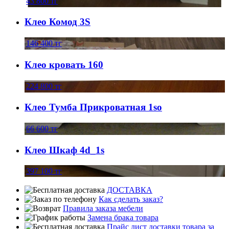
43 800
тг
Клео Комод 3S
146 400
тг
Клео кровать 160
224 800
тг
Клео Тумба Прикроватная 1so
66 600
тг
Клео Шкаф 4d_1s
397 100
тг
ДОСТАВКА
Как сделать заказ?
Правила заказа мебели
Замена брака товара
Прайс лист доставки товара за