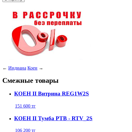
←
Индиана
Коен
→
Смежные товары
КОЕН ІІ Витрина REG1W2S
151 600
тг
КОЕН ІІ Тумба РТВ - RTV_2S
106 200
тг