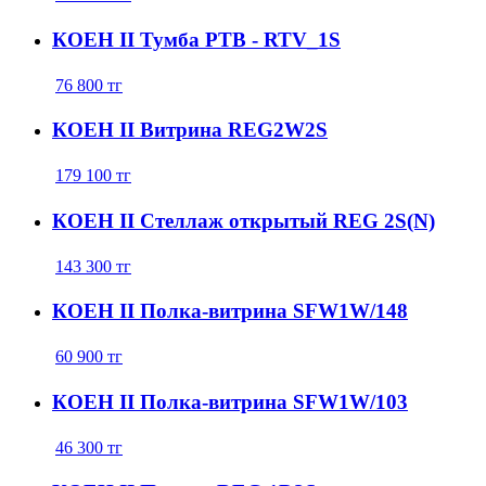
КОЕН ІІ Тумба РТВ - RTV_1S
76 800
тг
КОЕН ІІ Витрина REG2W2S
179 100
тг
КОЕН ІІ Стеллаж открытый REG 2S(N)
143 300
тг
КОЕН ІІ Полка-витрина SFW1W/148
60 900
тг
КОЕН ІІ Полка-витрина SFW1W/103
46 300
тг