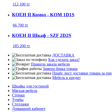
112 100
тг
КОЕН ІІ Комод - KOM 1D1S
66 700
тг
КОЕН ІІ Шкаф - SZF 2D2S
185 200
тг
ДОСТАВКА
Как сделать заказ?
Правила заказа мебели
Замена брака товара
Прайс лист доставки товара за п
Мебель в кредит
Шкафы для гостиной
Мягкая мебель
Стенки
Тумбы
Стеллажи
Домашний кабинет