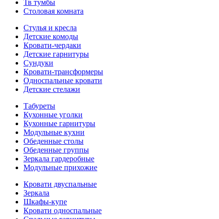
Тв тумбы
Столовая комната
Стулья и кресла
Детские комоды
Кровати-чердаки
Детские гарнитуры
Сундуки
Кровати-трансформеры
Односпальные кровати
Детские стелажи
Табуреты
Кухонные уголки
Кухонные гарнитуры
Модульные кухни
Обеденные столы
Обеденные группы
Зеркала гардеробные
Модульные прихожие
Кровати двуспальные
Зеркала
Шкафы-купе
Кровати односпальные