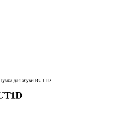
умба для обуви BUT1D
BUT1D