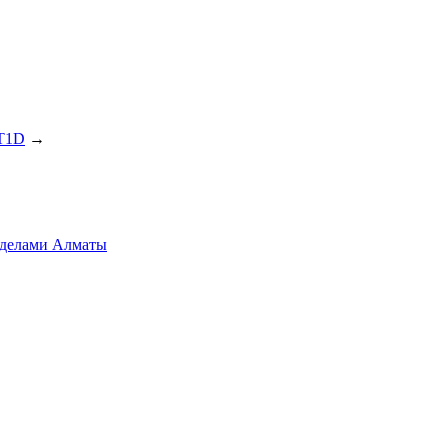
UT1D
→
ределами Алматы