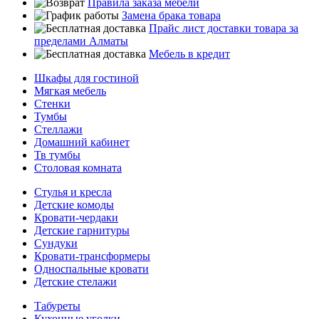
Правила заказа мебели
Замена брака товара
Прайс лист доставки товара за
пределами Алматы
Мебель в кредит
Шкафы для гостиной
Мягкая мебель
Стенки
Тумбы
Стеллажи
Домашний кабинет
Тв тумбы
Столовая комната
Стулья и кресла
Детские комоды
Кровати-чердаки
Детские гарнитуры
Сундуки
Кровати-трансформеры
Односпальные кровати
Детские стелажи
Табуреты
Кухонные уголки