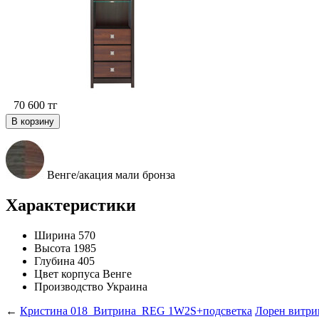
70 600
тг
В корзину
Венге/акация мали бронза
Характеристики
Ширина
570
Высота
1985
Глубина
405
Цвет корпуса
Венге
Производство
Украина
←
Кристина 018_Витрина_REG 1W2S+подсветка
Лорен витр