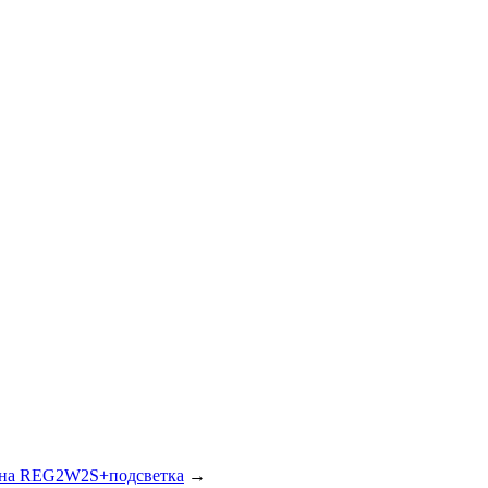
ина REG2W2S+подсветка
→