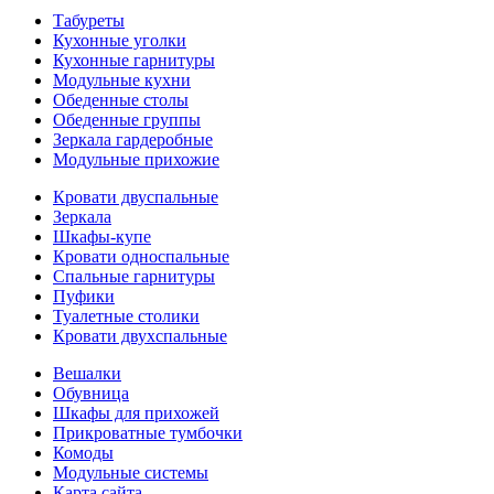
Табуреты
Кухонные уголки
Кухонные гарнитуры
Модульные кухни
Обеденные столы
Обеденные группы
Зеркала гардеробные
Модульные прихожие
Кровати двуспальные
Зеркала
Шкафы-купе
Кровати односпальные
Спальные гарнитуры
Пуфики
Туалетные столики
Кровати двухспальные
Вешалки
Обувница
Шкафы для прихожей
Прикроватные тумбочки
Комоды
Модульные системы
Карта сайта