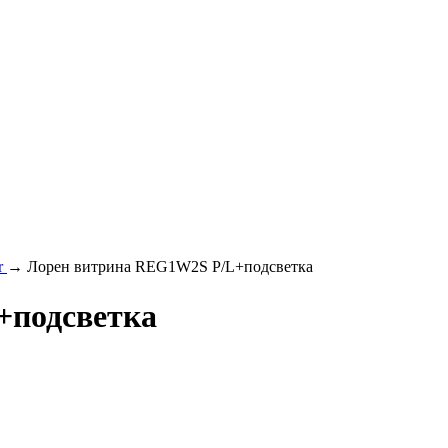
r
→ Лорен витрина REG1W2S P/L+подсветка
+подсветка