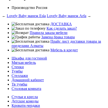
Производство
Россия
←
Lovely Baby манеж Esla
Lovely Baby манеж Arfa
→
ДОСТАВКА
Как сделать заказ?
Правила заказа мебели
Замена брака товара
Прайс лист доставки товара за
пределами Алматы
Мебель в кредит
Шкафы для гостиной
Мягкая мебель
Стенки
Тумбы
Стеллажи
Домашний кабинет
Тв тумбы
Столовая комната
Стулья и кресла
Детские комоды
Кровати-чердаки