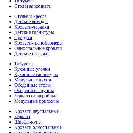
Тв тумбы
Столовая комната
Стулья и кресла
Детские комоды
Кровати-чердаки
Детские гарнитуры
Сундуки
Кровати-трансформеры
Односпальные кровати
Детские стелажи
Табуреты
Кухонные уголки
Кухонные гарнитуры
Модульные кухни
Обеденные столы
Обеденные группы
Зеркала гардеробные
Модульные прихожие
Кровати двуспальные
Зеркала
Шкафы-купе
Кровати односпальные
Спальные гарнитуры