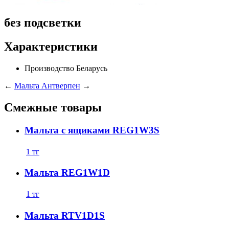
без подсветки
Характеристики
Производство
Беларусь
←
Мальта
Антверпен
→
Смежные товары
Мальта с ящиками REG1W3S
1
тг
Мальта REG1W1D
1
тг
Мальта RTV1D1S