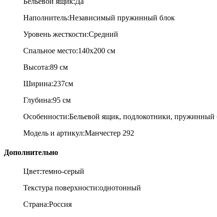
Бельевой ящик:Да
Наполнитель:Н
езависимый пружинный блок
Уровень жесткости:С
редний
Спальное место:
140x200 см
Высота:89 см
Ширина:237см
Глубина:95 см
Особенности:Б
ельевой ящик, подлокотники, пружинный 
Модель и артикул:
Манчестер 292
Дополнительно
Цвет:
темно-серый
Текстура поверхности:
однотонный
Страна:
Россия