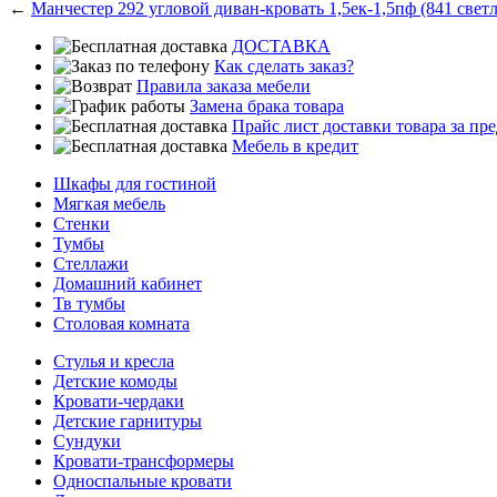
←
Манчестер 292 угловой диван-кровать 1,5ек-1,5пф (841 свет
ДОСТАВКА
Как сделать заказ?
Правила заказа мебели
Замена брака товара
Прайс лист доставки товара за п
Мебель в кредит
Шкафы для гостиной
Мягкая мебель
Стенки
Тумбы
Стеллажи
Домашний кабинет
Тв тумбы
Столовая комната
Стулья и кресла
Детские комоды
Кровати-чердаки
Детские гарнитуры
Сундуки
Кровати-трансформеры
Односпальные кровати