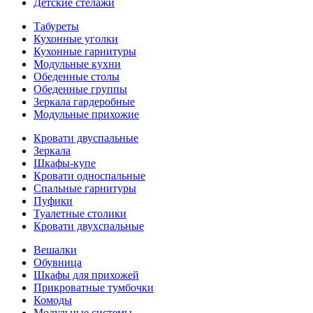
Детские стелажи
Табуреты
Кухонные уголки
Кухонные гарнитуры
Модульные кухни
Обеденные столы
Обеденные группы
Зеркала гардеробные
Модульные прихожие
Кровати двуспальные
Зеркала
Шкафы-купе
Кровати односпальные
Спальные гарнитуры
Пуфики
Туалетные столики
Кровати двухспальные
Вешалки
Обувница
Шкафы для прихожей
Прикроватные тумбочки
Комоды
Модульные системы