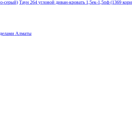
ло-серый)
Таун 264 угловой диван-кровать 1,5ек-1,5пф (1369 кор
ределами Алматы