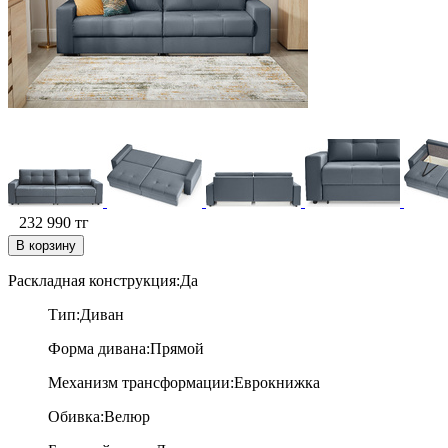
232 990
тг
В корзину
Раскладная конструкция:Да
Тип:Диван
Форма дивана:Прямой
Механизм трансформации:Е
врокнижка
Обивка:В
елюр