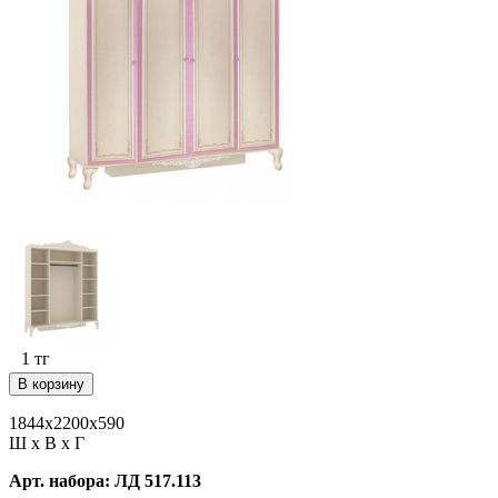
1
тг
В корзину
1844х2200х590
Ш х В х Г
Арт. набора: ЛД 517.113