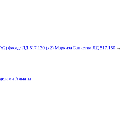
х2) фасад: ЛД 517.130 (х2)
Маркиза Банкетка ЛД 517.150
→
ределами Алматы