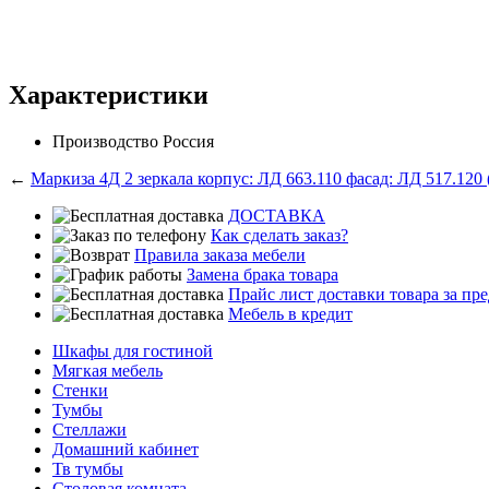
Характеристики
Производство
Россия
←
Маркиза 4Д 2 зеркала корпус: ЛД 663.110 фасад: ЛД 517.120 (
ДОСТАВКА
Как сделать заказ?
Правила заказа мебели
Замена брака товара
Прайс лист доставки товара за п
Мебель в кредит
Шкафы для гостиной
Мягкая мебель
Стенки
Тумбы
Стеллажи
Домашний кабинет
Тв тумбы
Столовая комната