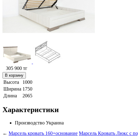
305 900
тг
В корзину
Высота
1000
Ширина
1750
Длина
2065
Характеристики
Производство
Украина
←
Марсель кровать 160+основание
Марсель Кровать Люкс с по