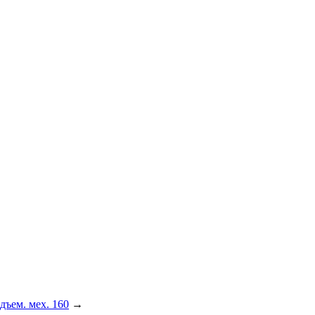
дъем. мех. 160
→