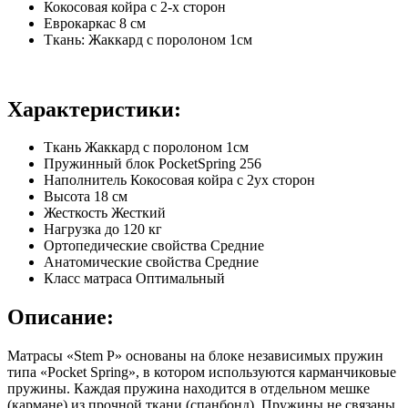
Кокосовая койра с 2-х сторон
Еврокаркас 8 см
Ткань: Жаккард с поролоном 1см
Характеристики:
Ткань
Жаккард с поролоном 1см
Пружинный блок
PocketSpring 256
Наполнитель
Кокосовая койра с 2ух сторон
Высота
18 см
Жесткость
Жесткий
Нагрузка до
120 кг
Ортопедические свойства
Средние
Анатомические свойства
Средние
Класс матраса
Оптимальный
Описание:
Матрасы «Stem P» основаны на блоке независимых пружин
типа «Pocket Spring», в котором используются карманчиковые
пружины. Каждая пружина находится в отдельном мешке
(кармане) из прочной ткани (спанбонд). Пружины не связаны