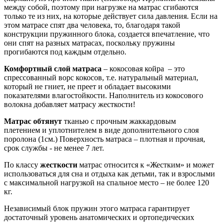
между собой, поэтому при нагрузке на матрас сгибаются
только те из них, на которые действует сила давления. Если на
этом матрасе спят два человека, то, благодаря такой
конструкции пружинного блока, создается впечатление, что
они спят на разных матрасах, поскольку пружины
прогибаются под каждым отдельно.
Комфортный слой матраса
– кокосовая койра – это
спрессованный ворс кокосов, т.е. натуральный материал,
который не гниет, не преет и обладает высокими
показателями влагостойкости. Наполнитель из кокосового
волокна добавляет матрасу жесткости!
Матрас обтянут
тканью с прочным жаккардовым
плетением
и уплотнителем в виде дополнительного слоя
поролона (1см.) Поверхность матраса – плотная и прочная,
срок службы - не менее 7 лет.
По классу
жесткости
матрас относится к «Жестким» и может
использоваться для сна и отдыха как детьми, так и взрослыми
с максимальной нагрузкой на спальное место – не более 120
кг.
Независимый блок пружин этого матраса гарантирует
достаточный уровень анатомических и ортопедических