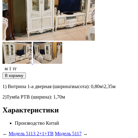
м
1
тг
В корзину
1) Витрина 1-а дверная (ширина\высота): 0,80м\2,35м
2)
Тумба РТВ (ширина): 1,70м
Характеристики
Производство
Китай
←
Модель 5113 2+1+ТВ
Модель 5117
→