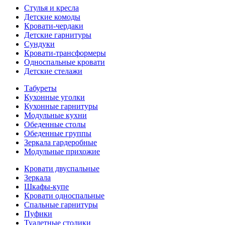
Стулья и кресла
Детские комоды
Кровати-чердаки
Детские гарнитуры
Сундуки
Кровати-трансформеры
Односпальные кровати
Детские стелажи
Табуреты
Кухонные уголки
Кухонные гарнитуры
Модульные кухни
Обеденные столы
Обеденные группы
Зеркала гардеробные
Модульные прихожие
Кровати двуспальные
Зеркала
Шкафы-купе
Кровати односпальные
Спальные гарнитуры
Пуфики
Туалетные столики