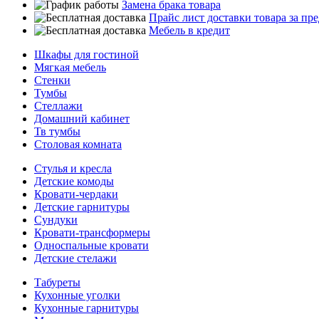
Замена брака товара
Прайс лист доставки товара за п
Мебель в кредит
Шкафы для гостиной
Мягкая мебель
Стенки
Тумбы
Стеллажи
Домашний кабинет
Тв тумбы
Столовая комната
Стулья и кресла
Детские комоды
Кровати-чердаки
Детские гарнитуры
Сундуки
Кровати-трансформеры
Односпальные кровати
Детские стелажи
Табуреты
Кухонные уголки
Кухонные гарнитуры