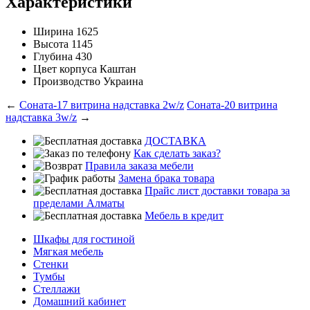
Характеристики
Ширина
1625
Высота
1145
Глубина
430
Цвет корпуса
Каштан
Производство
Украина
←
Соната-17 витрина надставка 2w/z
Соната-20 витрина
надставка 3w/z
→
ДОСТАВКА
Как сделать заказ?
Правила заказа мебели
Замена брака товара
Прайс лист доставки товара за
пределами Алматы
Мебель в кредит
Шкафы для гостиной
Мягкая мебель
Стенки
Тумбы
Стеллажи
Домашний кабинет