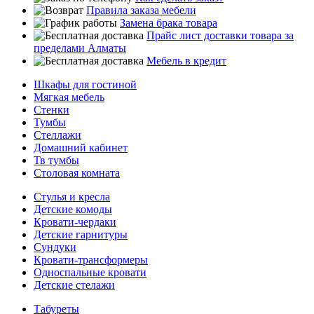
Правила заказа мебели
Замена брака товара
Прайс лист доставки товара за
пределами Алматы
Мебель в кредит
Шкафы для гостиной
Мягкая мебель
Стенки
Тумбы
Стеллажи
Домашний кабинет
Тв тумбы
Столовая комната
Стулья и кресла
Детские комоды
Кровати-чердаки
Детские гарнитуры
Сундуки
Кровати-трансформеры
Односпальные кровати
Детские стелажи
Табуреты