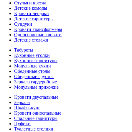
Стулья и кресла
Детские комоды
Кровати-чердаки
Детские гарнитуры
Сундуки
Кровати-трансформеры
Односпальные кровати
Детские стелажи
Табуреты
Кухонные уголки
Кухонные гарнитуры
Модульные кухни
Обеденные столы
Обеденные группы
Зеркала гардеробные
Модульные прихожие
Кровати двуспальные
Зеркала
Шкафы-купе
Кровати односпальные
Спальные гарнитуры
Пуфики
Туалетные столики