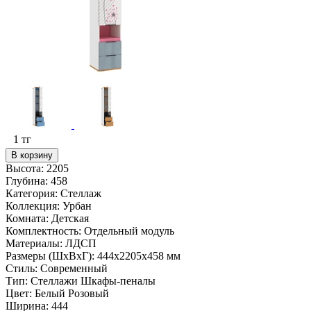
1
тг
В корзину
Высота:
2205
Глубина:
458
Категория:
Стеллаж
Коллекция:
Урбан
Комната:
Детская
Комплектность:
Отдельный модуль
Материалы:
ЛДСП
Размеры (ШxВxГ):
444x2205x458 мм
Стиль:
Современный
Тип:
Стеллажи Шкафы-пеналы
Цвет:
Белый Розовый
Ширина:
444