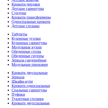
Кровати-чердаки
Детские гарнитуры
Сундуки
Кровати-трансформеры
Односпальные кровати
Детские стелажи
Табуреты
Кухонные уголки
Кухонные гарнитуры
Модульные кухни
Обеденные столы
Обеденные группы
Зеркала гардеробные
Модульные прихожие
Кровати двуспальные
Зеркала
Шкафы-купе
Кровати односпальные
Спальные гарнитуры
Пуфики
Туалетные столики
Кровати двухспальные