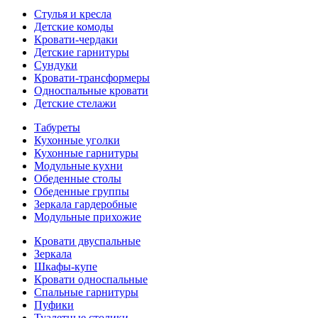
Стулья и кресла
Детские комоды
Кровати-чердаки
Детские гарнитуры
Сундуки
Кровати-трансформеры
Односпальные кровати
Детские стелажи
Табуреты
Кухонные уголки
Кухонные гарнитуры
Модульные кухни
Обеденные столы
Обеденные группы
Зеркала гардеробные
Модульные прихожие
Кровати двуспальные
Зеркала
Шкафы-купе
Кровати односпальные
Спальные гарнитуры
Пуфики
Туалетные столики