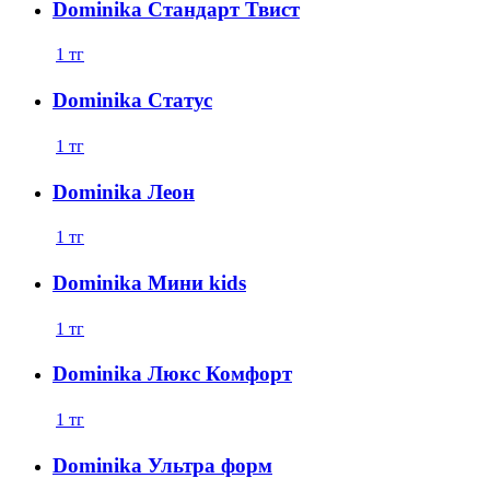
Dominika Стандарт Твист
1
тг
Dominika Статус
1
тг
Dominika Леон
1
тг
Dominika Мини kids
1
тг
Dominika Люкс Комфорт
1
тг
Dominika Ультра форм