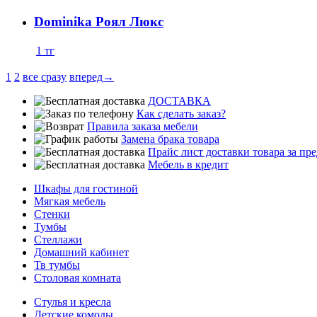
Dominika Роял Люкс
1
тг
1
2
все сразу
вперед→
ДОСТАВКА
Как сделать заказ?
Правила заказа мебели
Замена брака товара
Прайс лист доставки товара за п
Мебель в кредит
Шкафы для гостиной
Мягкая мебель
Стенки
Тумбы
Стеллажи
Домашний кабинет
Тв тумбы
Столовая комната
Стулья и кресла
Детские комоды