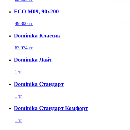
ЕСО М09, 90x200
49 300
тг
Dominika Классик
63 974
тг
Dominika Лайт
1
тг
Dominika Стандарт
1
тг
Dominika Стандарт Комфорт
1
тг