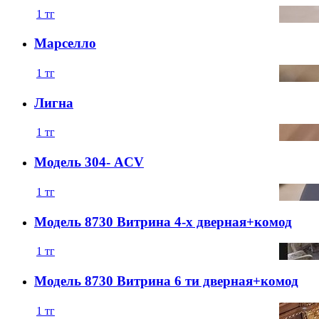
1
тг
Марселло
1
тг
Лигна
1
тг
Модель 304- ACV
1
тг
Модель 8730 Витрина 4-х дверная+комод
1
тг
Модель 8730 Витрина 6 ти дверная+комод
1
тг