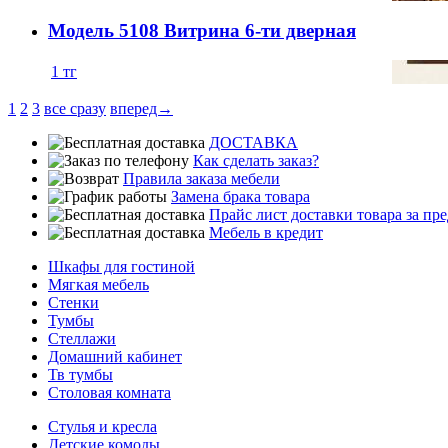
Модель 5108 Витрина 6-ти дверная
1
тг
1
2
3
все сразу
вперед→
ДОСТАВКА
Как сделать заказ?
Правила заказа мебели
Замена брака товара
Прайс лист доставки товара за п
Мебель в кредит
Шкафы для гостиной
Мягкая мебель
Стенки
Тумбы
Стеллажи
Домашний кабинет
Тв тумбы
Столовая комната
Стулья и кресла
Детские комоды