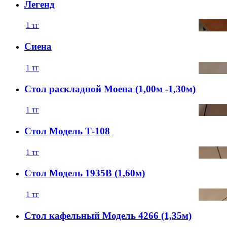
Легенд
1
тг
Сиена
1
тг
Стол раскладной Моена (1,00м -1,30м)
1
тг
Стол Модель Т-108
1
тг
Стол Модель 1935B (1,60м)
1
тг
Стол кафельный Модель 4266 (1,35м)