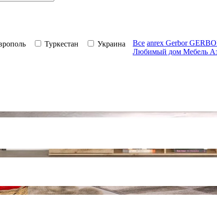
Все
anrex
Gerbor
GERB
врополь
Туркестан
Украина
Любимый дом
Мебель А