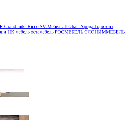
OR
Grand miks
Ricco
SV-Мебель
Tetchair
Арида
Горизонт
зии
НК мебель
остамебель
РОСМЕБЕЛЬ
СЛОНИММЕБЕЛЬ