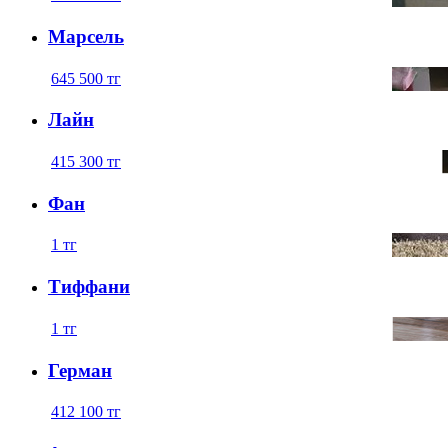
Марсель
645 500
тг
Лайн
415 300
тг
Фан
1
тг
Тиффани
1
тг
Герман
412 100
тг