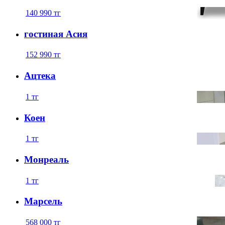
140 990
тг
гостиная Асия
152 990
тг
Ацтека
1
тг
Коен
1
тг
Монреаль
1
тг
Марсель
568 000
тг