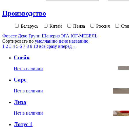
Производство
Беларусь
Китай
Пенза
Россия
Ста
Форест Деко Групп
Шанериз
ЭРА
ЮГ-МЕБЕЛЬ
Сортировать по
умолчанию
цене
названию
1
2
3
4
5
6
7
8
9
10
все сразу
вперед→
Снейк
Нет в наличии
Сарс
Нет в наличии
Лиза
Нет в наличии
Лотус 1