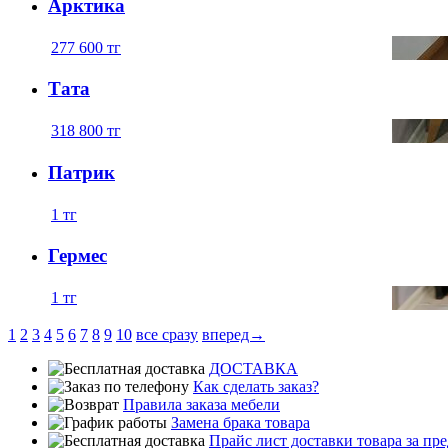
Арктика
277 600
тг
Тата
318 800
тг
Патрик
1
тг
Гермес
1
тг
1
2
3
4
5
6
7
8
9
10
все сразу
вперед→
ДОСТАВКА
Как сделать заказ?
Правила заказа мебели
Замена брака товара
Прайс лист доставки товара за п