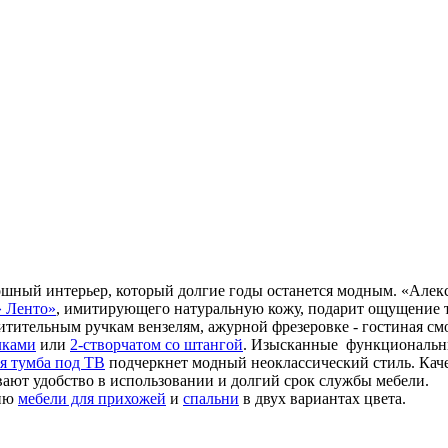
кошный интерьер, который долгие годы останется модным. «Алек
 Ленто»
, имитирующего натуральную кожу, подарит ощущение т
тительным ручкам вензелям, ажурной фрезеровке - гостиная см
лками
или
2-створчатом со штангой
. Изысканные функциональ
я тумба под ТВ
подчеркнет модный неоклассический стиль. Каче
вают удобство в использовании и долгий срок службы мебели.
цию
мебели для прихожей
и
спальни
в двух вариантах цвета.