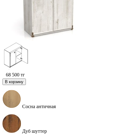
68 500
тг
В корзину
Сосна античная
Дуб шуттер