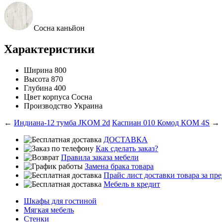
Сосна каньйон
Характеристики
Ширина
800
Высота
870
Глубина
400
Цвет корпуса
Сосна
Производство
Украина
←
Индиана-12 тумба JKOM 2d
Каспиан 010 Комод КОМ 4S
→
ДОСТАВКА
Как сделать заказ?
Правила заказа мебели
Замена брака товара
Прайс лист доставки товара за п
Мебель в кредит
Шкафы для гостиной
Мягкая мебель
Стенки