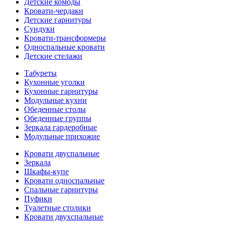
Детские комоды
Кровати-чердаки
Детские гарнитуры
Сундуки
Кровати-трансформеры
Односпальные кровати
Детские стелажи
Табуреты
Кухонные уголки
Кухонные гарнитуры
Модульные кухни
Обеденные столы
Обеденные группы
Зеркала гардеробные
Модульные прихожие
Кровати двуспальные
Зеркала
Шкафы-купе
Кровати односпальные
Спальные гарнитуры
Пуфики
Туалетные столики
Кровати двухспальные